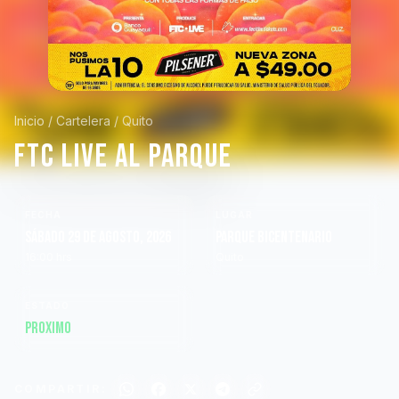
Inicio
/
Cartelera
/
Quito
FTC LIVE AL PARQUE
FECHA
LUGAR
Sábado 29 de Agosto, 2026
PARQUE BICENTENARIO
16:00 hrs
Quito
ESTADO
Proximo
COMPARTIR: