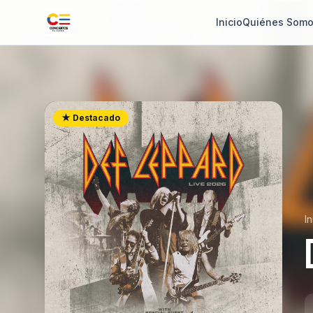
Inicio
Quiénes Som
★ Destacado
In