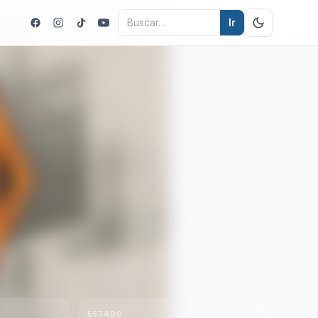
Ir
R
ESTADO