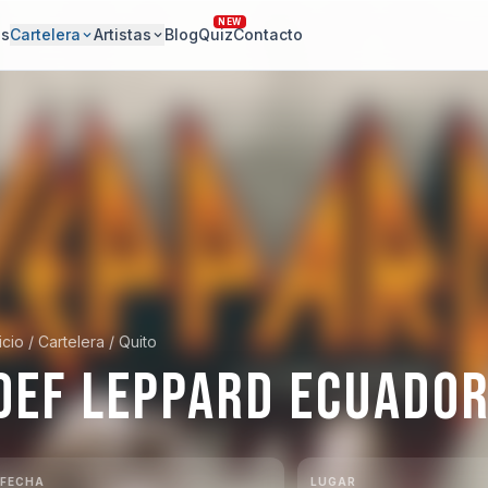
NEW
os
Cartelera
Artistas
Blog
Quiz
Contacto
icio
/
Cartelera
/
Quito
DEF LEPPARD ECUADO
FECHA
LUGAR